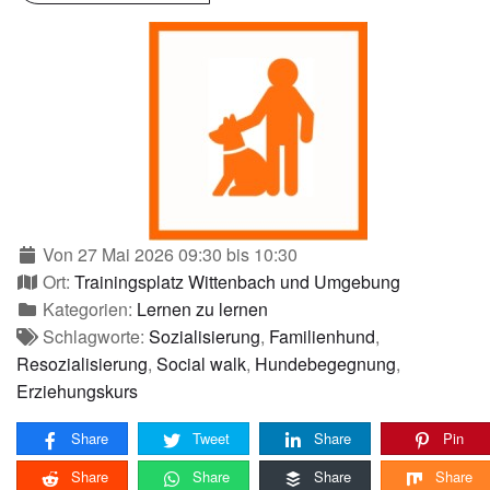
Von 27 Mai 2026 09:30 bis 10:30
Ort:
Trainingsplatz Wittenbach und Umgebung
Kategorien:
Lernen zu lernen
Schlagworte:
Sozialisierung
,
Familienhund
,
Resozialisierung
,
Social walk
,
Hundebegegnung
,
Erziehungskurs
Share
Tweet
Share
Pin
Share
Share
Share
Share