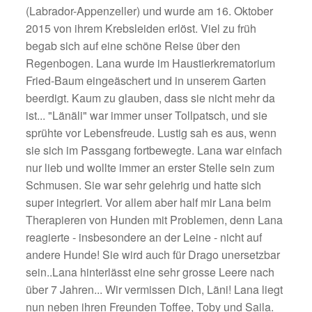
(Labrador-Appenzeller) und wurde am 16. Oktober
2015 von ihrem Krebsleiden erlöst. Viel zu früh
begab sich auf eine schöne Reise über den
Regenbogen. Lana wurde im Haustierkrematorium
Fried-Baum eingeäschert und in unserem Garten
beerdigt. Kaum zu glauben, dass sie nicht mehr da
ist... "Länäli" war immer unser Tollpatsch, und sie
sprühte vor Lebensfreude. Lustig sah es aus, wenn
sie sich im Passgang fortbewegte. Lana war einfach
nur lieb und wollte immer an erster Stelle sein zum
Schmusen. Sie war sehr gelehrig und hatte sich
super integriert. Vor allem aber half mir Lana beim
Therapieren von Hunden mit Problemen, denn Lana
reagierte - insbesondere an der Leine - nicht auf
andere Hunde! Sie wird auch für Drago unersetzbar
sein..Lana hinterlässt eine sehr grosse Leere nach
über 7 Jahren... Wir vermissen Dich, Läni! Lana liegt
nun neben ihren Freunden Toffee, Toby und Saila.