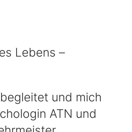
res Lebens –
begleitet und mich
ychologin ATN und
ehrmeister,