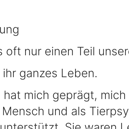
rung
 oft nur einen Teil unse
r ihr ganzes Leben.
hat mich geprägt, mich 
 Mensch und als Tierps
unterstützt. Sie waren L